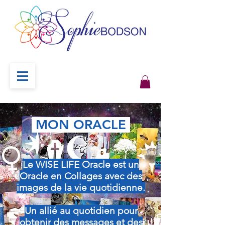
MON ORACLE
Le WISE LIFE Oracle est un
Oracle en Collages avec des
images de la vie quotidienne.
Un allié au quotidien pour
obtenir des messages et des