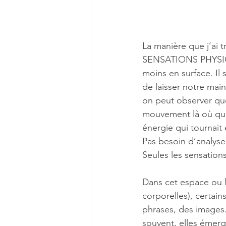
La manière que j’ai t
SENSATIONS PHYSIQU
moins en surface. Il 
de laisser notre mai
on peut observer qu
mouvement là où quel
énergie qui tournait 
Pas besoin d’analyser
Seules les sensation
Dans cet espace ou l
corporelles), certai
phrases, des images. 
souvent, elles émerg