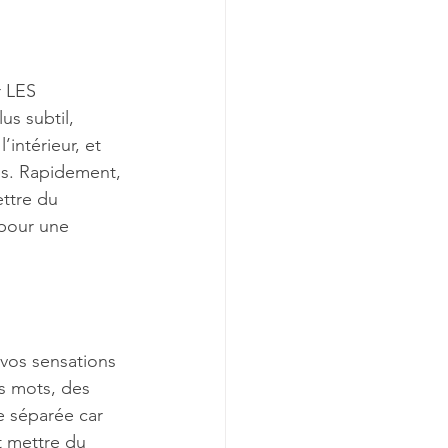
r LES 
 subtil, 
intérieur, et 
ns. Rapidement, 
ttre du 
 pour une 
vos sensations 
s mots, des 
e séparée car 
t mettre du 