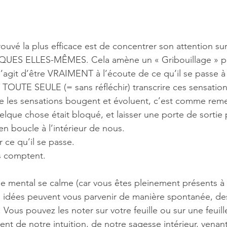
rouvé la plus efficace est de concentrer son attention su
ES ELLES-MÊMES. Cela amène un « Gribouillage » plus
s’agit d’être VRAIMENT à l’écoute de ce qu’il se passe à l’
n TOUTE SEULE (= sans réfléchir) transcrire ces sensatio
e les sensations bougent et évoluent, c’est comme reme
que chose était bloqué, et laisser une porte de sortie
en boucle à l’intérieur de nous. 
 ce qu’il se passe.
s comptent.
e mental se calme (car vous êtes pleinement présents à 
ns idées peuvent vous parvenir de manière spontanée, de
Vous pouvez les noter sur votre feuille ou sur une feuill
ent de notre intuition, de notre sagesse intérieur, venan