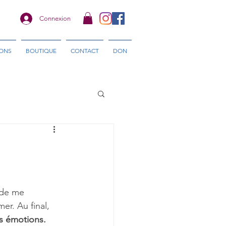
Connexion
IONS
BOUTIQUE
CONTACT
DON
 de me 
er. Au final, 
os émotions.