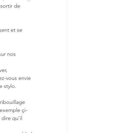
sortir de 
ent et se 
sur nos 
er, 
ez-vous envie 
 stylo.
ribouillage 
’exemple çi-
dire qu’il 