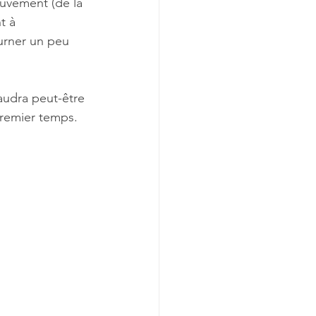
ouvement (de la 
t à 
urner un peu 
faudra peut-être 
premier temps.