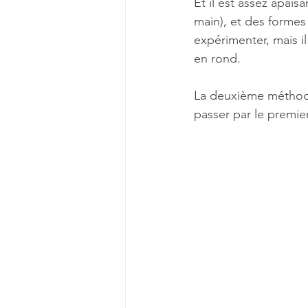
Et il est assez apai
main), et des formes 
expérimenter, mais i
en rond.
La deuxième méthode q
passer par le premie