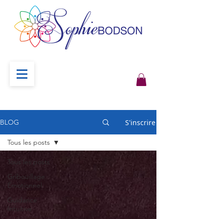
S'inscrire
BLOG
Tous les posts
Tous les posts
Gribouillage
Émotionnel
Guidance
Intuitive