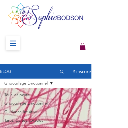
S'inscrire
BLOG
Gribouillage Émotionnel
Tous les posts
Gribouillage Émotionnel
Guidance Intuitive
Tarot, Cartes, Oracles